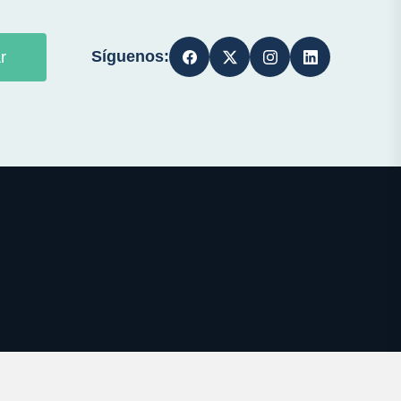
Síguenos:
r