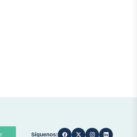
Síguenos:
r