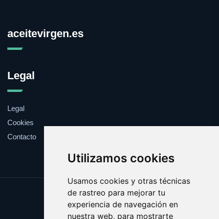
aceitevirgen.es
Legal
Legal
Cookies
Contacto
Utilizamos cookies
Usamos cookies y otras técnicas
de rastreo para mejorar tu
Update cookies preferences
experiencia de navegación en
Copyright © 2025 aceitevirgen.es
nuestra web, para mostrarte