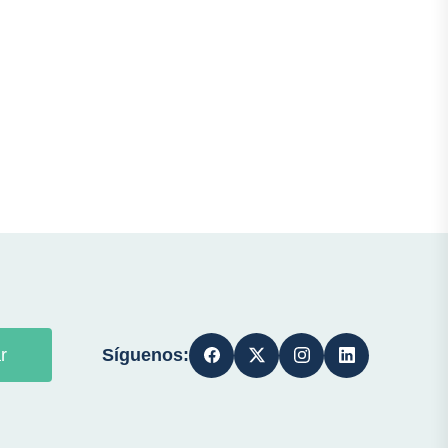
Síguenos:
r